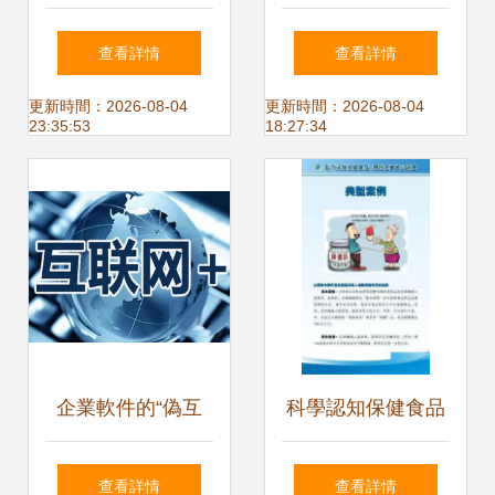
業 壹健康快人一
陸續涌入，“互聯網
查看詳情
查看詳情
步，領航健康咨詢
+醫療健康”會是下
更新時間：2026-08-04
更新時間：2026-08-04
23:35:53
18:27:34
服務
一個社區團購嗎？
企業軟件的“偽互
科學認知保健食品
聯”虛火與“真互
明白理性放心消費
查看詳情
查看詳情