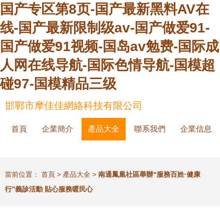
国产专区第8页-国产最新黑料AV在
线-国产最新限制级av-国产做爱91-
国产做爱91视频-国岛av勉费-国际成
人网在线导航-国际色情导航-国模超
碰97-国模精品三级
邯鄲市摩佳佳網絡科技有限公司
首頁
企業簡介
產品大全
聯系我們
企業信息
當前位置：
首頁
>
產品大全
>
南通鳳凰社區舉辦“服務百姓·健康
行”義診活動 貼心服務暖民心