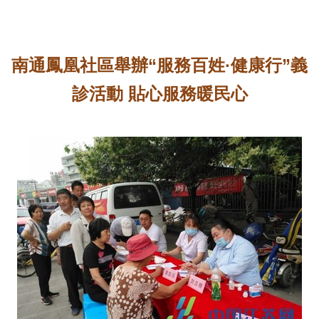
南通鳳凰社區舉辦“服務百姓·健康行”義
診活動 貼心服務暖民心