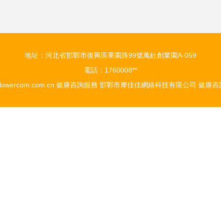
新紀元
地址：河北省邯鄲市復興區果園路99號萬釷創業園A-059
電話：1760008**
lowercom.com.cn
健康咨詢服務
邯鄲市摩佳佳網絡科技有限公司
健康咨