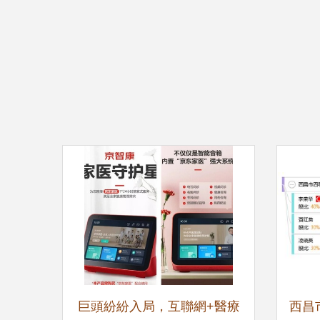
巨頭紛紛入局，互聯網+醫療
西昌