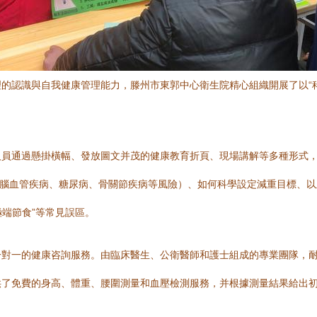
的認識與自我健康管理能力，滕州市東郭中心衛生院精心組織開展了以“
人員通過懸掛橫幅、發放圖文并茂的健康教育折頁、現場講解等多種形式
心腦血管疾病、糖尿病、骨關節疾病等風險）、如何科學設定減重目標、以
極端節食”等常見誤區。
一對一的健康咨詢服務。由臨床醫生、公衛醫師和護士組成的專業團隊，
供了免費的身高、體重、腰圍測量和血壓檢測服務，并根據測量結果給出